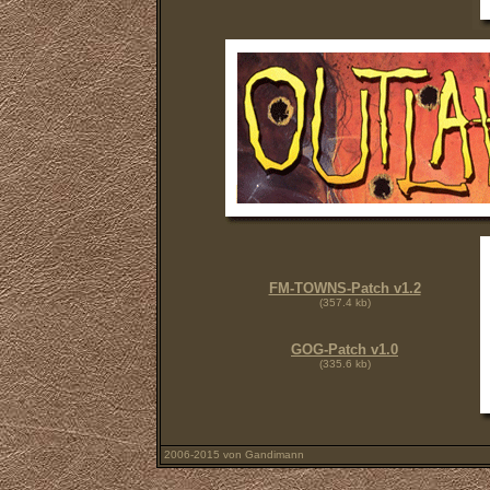
FM-TOWNS-Patch v1.2
(357.4 kb)
GOG-Patch v1.0
(335.6 kb)
2006-2015 von Gandimann