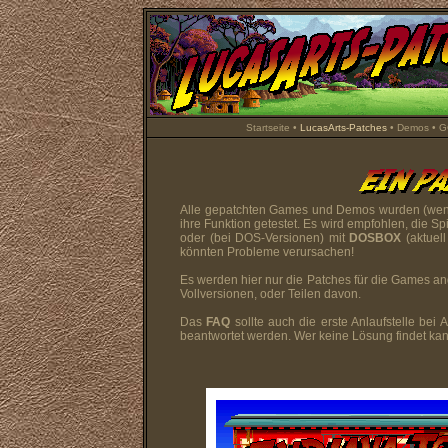
Startseite
•
LucasArts-Patches
•
Demos
•
G
Alle gepatchten Games und Demos wurden (wenn 
ihre Funktion getestet. Es wird empfohlen, die S
oder (bei DOS-Versionen) mit
DOSBOX
(aktuel
könnten Probleme verursachen!
Es werden hier nur die Patches für die Games an
Vollversionen, oder Teilen davon.
Das
FAQ
sollte auch die erste Anlaufstelle bei 
beantwortet werden. Wer keine Lösung findet kan