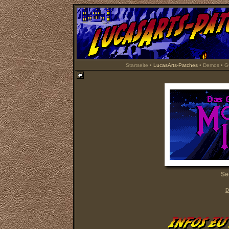
Startseite
•
LucasArts-Patches
•
Demos
•
G
Se
D