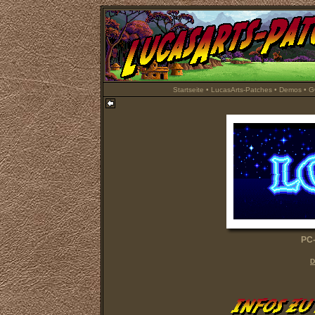
Startseite
•
LucasArts-Patches
•
Demos
•
G
PC-
D